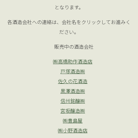
となります。
各酒造会社への連絡は、会社名をクリックしてお進みく
ださい。
販売中の酒造会社
㈱高橋助作酒造店
戸塚酒造㈱
佐久の花酒造
黒澤酒造㈱
信州銘醸㈱
宮坂醸造㈱
㈱豊島屋
㈱小野酒造店