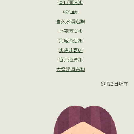
春日酒造㈱
㈱仙醸
喜久水酒造㈱
七笑酒造㈱
笑亀酒造㈱
㈱薄井商店
笹井酒造㈱
大雪渓酒造㈱
5月22日現在